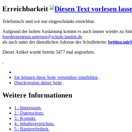
Erreichbarkeit
Telefonisch sind wir nur eingeschränkt erreichbar.
Aufgrund der hohen Auslastung kommt es auch immer wieder zu Störu
foerderzentrum.uetersen@schule.landsh.de
als auch unter der dienstlichen Adresse der Schulleiterin:
bettina.mic
Dieser Artikel wurde bereits 5477 mal angesehen.
.
Sie können diese Seite versenden/ empfehlen
.
Druckversion dieser Seite
.
Weitere Informationen
1.:
Impressum
.
2.:
Datenschutz
.
3.:
Kontakt
.
4.:
Inhaltsverzeichnis
.
5.:
Barrierefreiheit
.