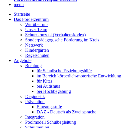
menu
Startseite
Das Förderzentrum
Wir über uns
Unser Team
Schutzkonzept (Verhaltenskodex)
Sonderpädagogische Förderung im Kreis
Netzwerk
Kindergärten
Regelschulen
Angebote
Beratung
für Schulische Erziehungshilfe
im Bereich körperlich-motorische Entwicklung
für Kitas
bei Autismus
bei Hochbegabung
Diagnostik
Prävention
Eingangsstufe
DAZ - Deutsch als Zweitsprache
Integration
Poolmodell Schulbegleitung
Schultraining