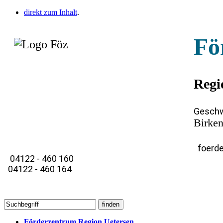
direkt zum Inhalt
.
Fö
Regi
Geschw
Birken
foerde
04122 - 460 160
04122 - 460 164
Förderzentrum Region Uetersen