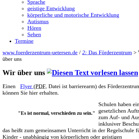
Sprache
geistige Entwicklung
körperliche und motorische Entwicklung
Autismus
Hören
Sehen
Termine
www.foerderzentrum-uetersen.de
/
2:
Das Förderzentrum
>
über uns
Wir über uns
Einen
Flyer
(PDF,
Datei ist barrierearm) des Förderzentru
können Sie hier erhalten.
Schulen haben ei
gesetzlichen Auft
"Es ist normal, verschieden zu sein."
zum Auf- und Au
inklusiver Beschu
das heißt zum gemeinsamen Unterricht in der Regelschule fü
Kinder - unabhängig von körperlichen oder geistigen