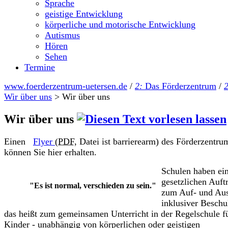
Sprache
geistige Entwicklung
körperliche und motorische Entwicklung
Autismus
Hören
Sehen
Termine
www.foerderzentrum-uetersen.de
/
2:
Das Förderzentrum
/
2
Wir über uns
>
Wir über uns
Wir über uns
Einen
Flyer
(PDF,
Datei ist barrierearm) des Förderzentru
können Sie hier erhalten.
Schulen haben ei
gesetzlichen Auft
"Es ist normal, verschieden zu sein."
zum Auf- und Au
inklusiver Beschu
das heißt zum gemeinsamen Unterricht in der Regelschule fü
Kinder - unabhängig von körperlichen oder geistigen